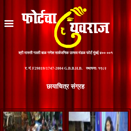
श्री मारुती गल्ली बाळ गणेश सार्वजनिक उत्सव मंडळ फोर्ट मुंबई ४०० ००१
र. नं. F29819/1747-2004 G.B.B.H.B. स्थापना: १९८२
छायाचित्र संग्रह