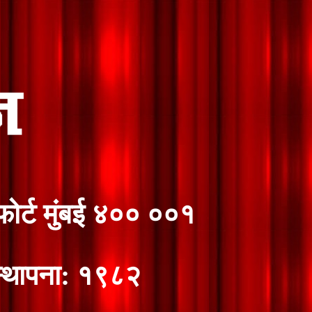
फोर्ट मुंबई ४०० ००१
्थापना: १९८२