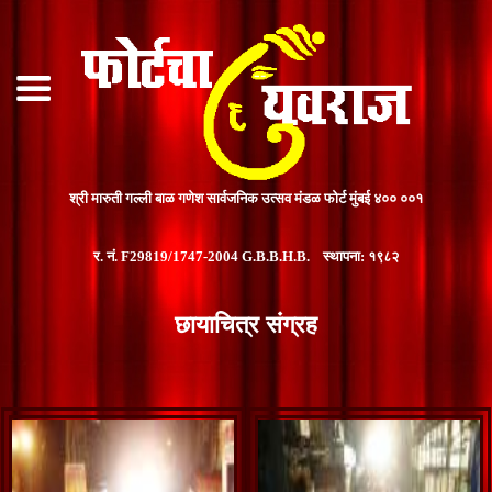
श्री मारुती गल्ली बाळ गणेश सार्वजनिक उत्सव मंडळ फोर्ट मुंबई ४०० ००१
र. नं. F29819/1747-2004 G.B.B.H.B. स्थापना: १९८२
छायाचित्र संग्रह